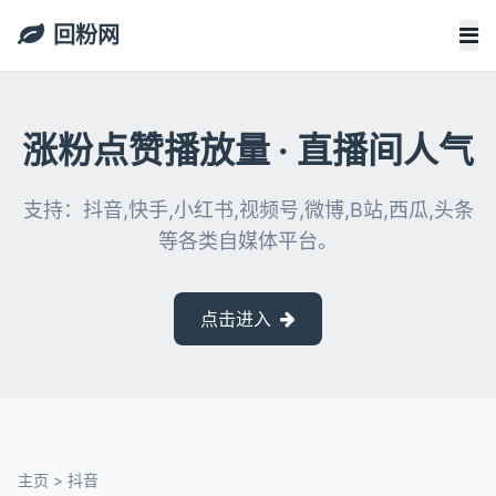
回粉网
涨粉点赞播放量 · 直播间人气
支持：抖音,快手,小红书,视频号,微博,B站,西瓜,头条
等各类自媒体平台。
点击进入
主页
>
抖音