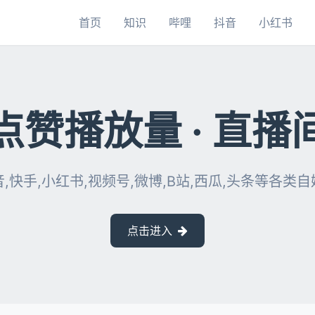
首页
知识
哔哩
抖音
小红书
点赞播放量 · 直播
,快手,小红书,视频号,微博,B站,西瓜,头条等各类
点击进入