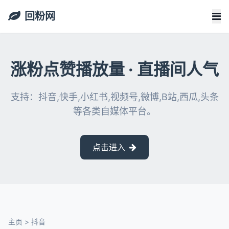
回粉网
涨粉点赞播放量 · 直播间人气
支持：抖音,快手,小红书,视频号,微博,B站,西瓜,头条
等各类自媒体平台。
点击进入
主页
>
抖音