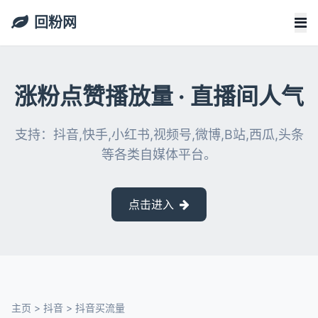
回粉网
涨粉点赞播放量 · 直播间人气
支持：抖音,快手,小红书,视频号,微博,B站,西瓜,头条
等各类自媒体平台。
点击进入
主页
>
抖音
>
抖音买流量