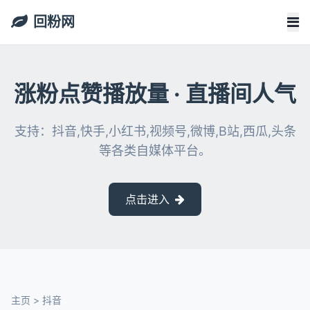
回粉网
涨粉点赞播放量 · 直播间人气
支持：抖音,快手,小红书,视频号,微博,B站,西瓜,头条
等各类自媒体平台。
点击进入
主页
>
抖音