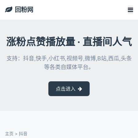
回粉网
涨粉点赞播放量 · 直播间人气
支持：抖音,快手,小红书,视频号,微博,B站,西瓜,头条
等各类自媒体平台。
点击进入
主页
>
抖音