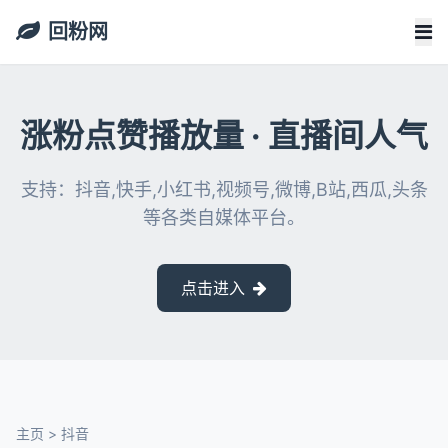
回粉网
涨粉点赞播放量 · 直播间人气
支持：抖音,快手,小红书,视频号,微博,B站,西瓜,头条
等各类自媒体平台。
点击进入
主页
>
抖音