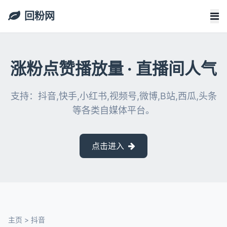
回粉网
涨粉点赞播放量 · 直播间人气
支持：抖音,快手,小红书,视频号,微博,B站,西瓜,头条
等各类自媒体平台。
点击进入
主页
>
抖音