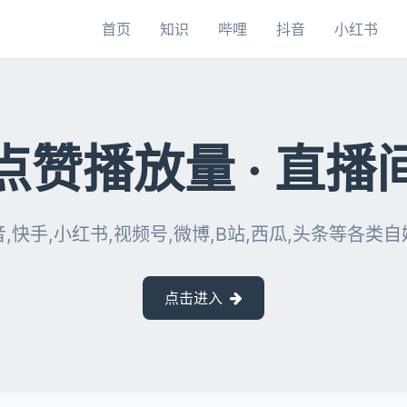
首页
知识
哔哩
抖音
小红书
点赞播放量 · 直播
,快手,小红书,视频号,微博,B站,西瓜,头条等各类
点击进入