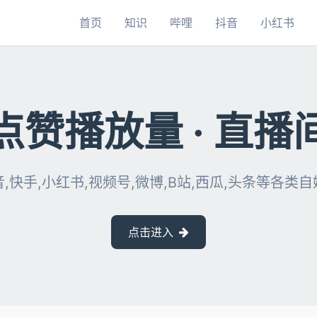
首页
知识
哔哩
抖音
小红书
点赞播放量 · 直播
,快手,小红书,视频号,微博,B站,西瓜,头条等各类
点击进入