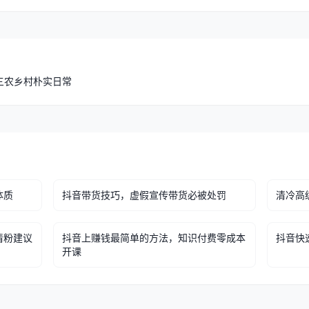
三农乡村朴实日常
体质
抖音带货技巧，虚假宣传带货必被处罚
清冷高
清粉建议
抖音上赚钱最简单的方法，知识付费零成本
抖音快
开课