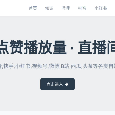
首页
知识
哔哩
抖音
小红书
点赞播放量 · 直播
,快手,小红书,视频号,微博,B站,西瓜,头条等各类
点击进入