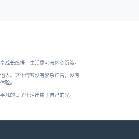
享成长感悟、生活思考与内心沉淀。
他人。这个博客没有繁杂广告，没有
体验。
平凡的日子里活出属于自己的光。