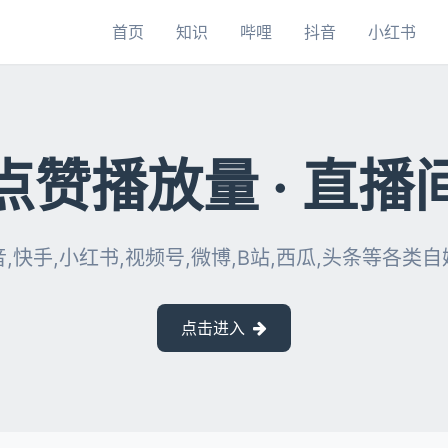
首页
知识
哔哩
抖音
小红书
点赞播放量 · 直播
,快手,小红书,视频号,微博,B站,西瓜,头条等各类
点击进入