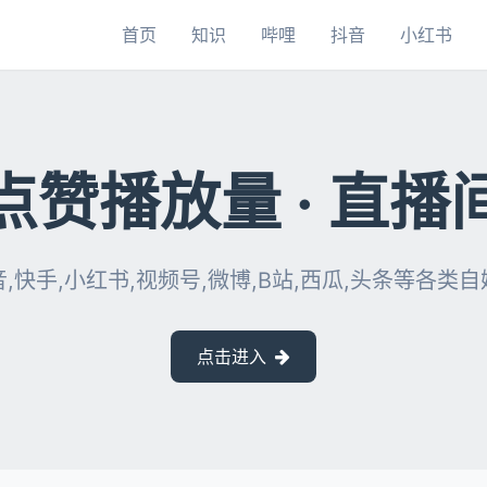
首页
知识
哔哩
抖音
小红书
点赞播放量 · 直播
,快手,小红书,视频号,微博,B站,西瓜,头条等各类
点击进入